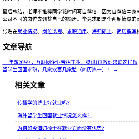
最后总结，老师不推荐同学花时间写自荐信，因为自荐信本身
公司不同的岗位去调整自己的简历。毕竟求职是个两厢情愿的
张贴在
就业情况
、
岗位透视
、
求职通用
、
海归硕士
、
简历撰写
文章导航
←
年薪20W+，互联网企业春招正酣，腾讯HR教你求职这样做
留学生回国求职，几家欢喜几家愁（简历篇一）？
→
相关文章
传播学的博士好就业吗？
海外留学生回国就业情况怎么样？
为何如今海归硕士在就业方面没有优势?