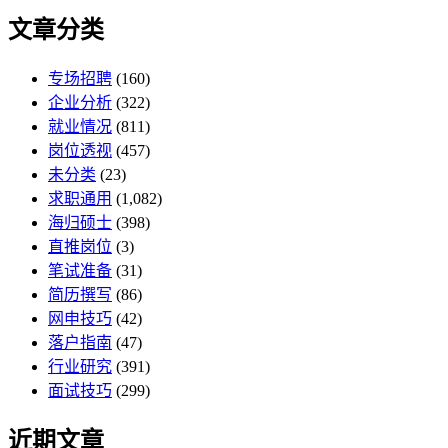
文章分类
专场招聘
(160)
企业分析
(322)
就业情况
(811)
岗位透视
(457)
未分类
(23)
求职通用
(1,082)
海归硕士
(398)
直推岗位
(3)
笔试准备
(31)
简历撰写
(86)
网申技巧
(42)
落户指南
(47)
行业研究
(391)
面试技巧
(299)
近期文章