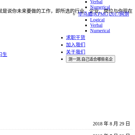
Verbal
Numerical
就是说你未来要做的工作，即所选的行业、企业、岗位与你现在
毕马威(KPMG)2017网测
Logical
Verbal
Numerical
求职干货
加入我们
关于我们
习生
测一测,自己适合哪些名企
2018 年 8 月 29 日