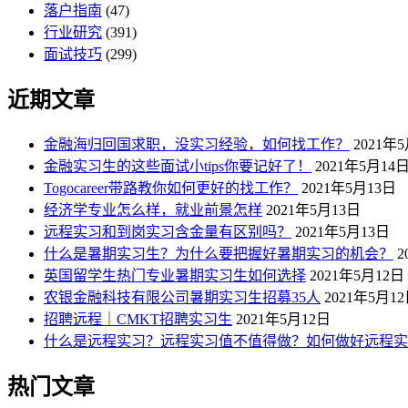
落户指南
(47)
行业研究
(391)
面试技巧
(299)
近期文章
金融海归回国求职，没实习经验，如何找工作？
2021年
金融实习生的这些面试小tips你要记好了！
2021年5月14
Togocareer带路教你如何更好的找工作？
2021年5月13日
经济学专业怎么样，就业前景怎样
2021年5月13日
远程实习和到岗实习含金量有区别吗？
2021年5月13日
什么是暑期实习生？为什么要把握好暑期实习的机会？
2
英国留学生热门专业暑期实习生如何选择
2021年5月12日
农银金融科技有限公司暑期实习生招募35人
2021年5月1
招聘远程｜CMKT招聘实习生
2021年5月12日
什么是远程实习？远程实习值不值得做？如何做好远程实
热门文章