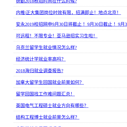
德勤2018秋招时间在什么时候?
内推|正大集团岗位时效有限，招满即止！地点北京！
安永2019校招网申9月30日将截止 ！9月30日截止 ！9
可远程！不限专业！亚马逊​招实习生啦！
乌克兰留学生就业情况怎么样?
经济统计学就业率高吗？
2018海归就业调查报告?
加拿大留学生回国就业前景如何？
留学回国找工作难问题汇总！
英国电气工程硕士就业方向有哪些？
结构工程博士就业前景怎么样？