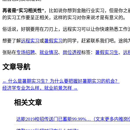
再者是“实习相关性”
，比如说你想到金融行业实习，但是你之
的实习工作要呈正相关，这样的实习对你来说才是有意义的。
俗话说，好钢要用在刀刃上，远程实习可以让你快速熟悉工作
想要了解
远程实习
或
暑假实习
的同学，赶紧联系我们吧。途鸽
张贴在
专场招聘
、
就业情况
、
岗位透视
标签：
暑假实习生
、
远
文章导航
←
什么是暑期实习生？为什么要把握好暑期实习的机会？
经济学专业怎么样，就业前景怎样
→
相关文章
达能2019校招传送门已蓄能99.99%…（文末更多内推