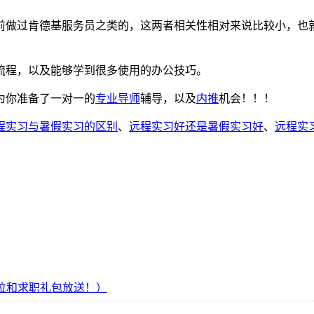
前做过肯德基服务员之类的，这两者相关性相对来说比较小，也
流程，以及能够学到很多使用的办公技巧。
为你准备了一对一的
专业导师
辅导，以及
内推
机会！！！
程实习与暑假实习的区别
、
远程实习好还是暑假实习好
、
远程实
岗位和求职礼包放送！）