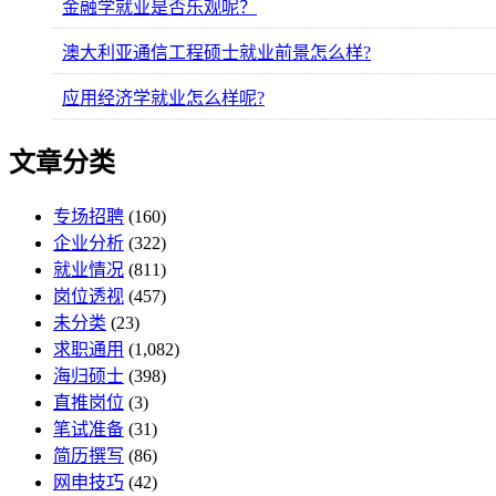
金融学就业是否乐观呢？
澳大利亚通信工程硕士就业前景怎么样?
应用经济学就业怎么样呢?
文章分类
专场招聘
(160)
企业分析
(322)
就业情况
(811)
岗位透视
(457)
未分类
(23)
求职通用
(1,082)
海归硕士
(398)
直推岗位
(3)
笔试准备
(31)
简历撰写
(86)
网申技巧
(42)