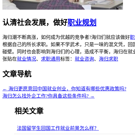
认清社会发展，做好
职业规划
海归潮不断高涨，如何成为优越的竞争者?海归们就应该做好
职
根据自己的所长求职。如果不学武术，只是一味的混文凭，回
碰壁。同时也会影响到海归们的心理，造成不平衡，海归在就
张贴在
就业情况
、
求职通用
标签：
就业咨询
、
海归求职
文章导航
←
海归更愿意回中国就业创业，你知道有哪些优惠政策吗?
海归怎么找外企工作?你具备这些条件吗?
→
相关文章
法国留学生回国工作就业前景怎么样？