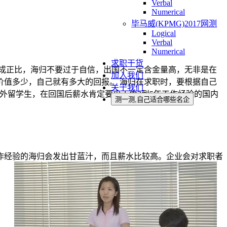
Verbal
Numerical
毕马威(KPMG)2017网测
Logical
Verbal
Numerical
求职干货
成正比，海归不要过于自信，出国不一定含金量高，无非是在
加入我们
价值多少，自己就有多大的回报。 海归在求职时，要根据自己
关于我们
外留学生，在回国后薪水肯定要少于由3到5年工作经验的国内
测一测,自己适合哪些名企
作经验的海归会发出甘蓝汁，而且薪水比较高。企业会对求职者