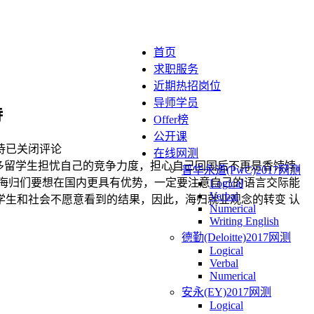
首页
求职服务
近期热招岗位
导师学员
待
Offer榜
公开课
待
已关闭评论
在线网测
多留学生担忧自己的竞争力度，担心自己回国后不再是香饽饽。
普华永道(PwC)2017网测
海归们要想在国内更具有优势，一定要注意自己的语言交际能
Logical
Verbal
学生和社会不愿意看到的结果，因此，海归就业观念的转变 认
Numerical
Writing English
德勤(Deloitte)2017网测
Logical
Verbal
Numerical
安永(EY)2017网测
Logical