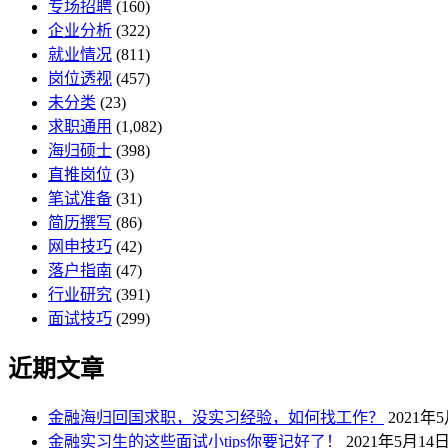
专场招聘
(160)
企业分析
(322)
就业情况
(811)
岗位透视
(457)
未分类
(23)
求职通用
(1,082)
海归硕士
(398)
直推岗位
(3)
笔试准备
(31)
简历撰写
(86)
网申技巧
(42)
落户指南
(47)
行业研究
(391)
面试技巧
(299)
近期文章
金融海归回国求职，没实习经验，如何找工作？
2021年
金融实习生的这些面试小tips你要记好了！
2021年5月14