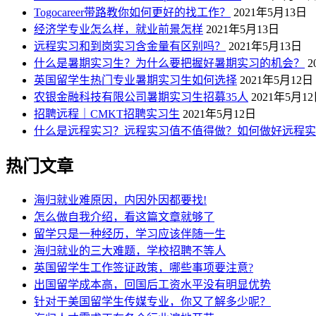
Togocareer带路教你如何更好的找工作？
2021年5月13日
经济学专业怎么样，就业前景怎样
2021年5月13日
远程实习和到岗实习含金量有区别吗？
2021年5月13日
什么是暑期实习生？为什么要把握好暑期实习的机会？
2
英国留学生热门专业暑期实习生如何选择
2021年5月12日
农银金融科技有限公司暑期实习生招募35人
2021年5月1
招聘远程｜CMKT招聘实习生
2021年5月12日
什么是远程实习？远程实习值不值得做？如何做好远程实
热门文章
海归就业难原因，内因外因都要找!
怎么做自我介绍，看这篇文章就够了
留学只是一种经历，学习应该伴随一生
海归就业的三大难题，学校招聘不等人
英国留学生工作签证政策，哪些事项要注意?
出国留学成本高，回国后工资水平没有明显优势
针对于美国留学生传媒专业，你又了解多少呢？