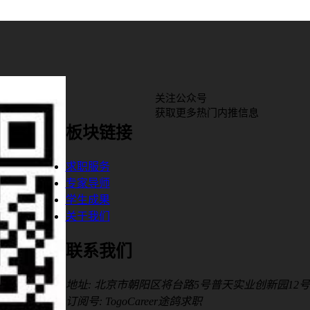
关注公众号
获取更多热门内推信息
板块链接
求职服务
专家导师
学生成果
关于我们
联系我们
地址: 北京市朝阳区将台路5号普天实业创新园12号
订阅号: TogoCareer途鸽求职