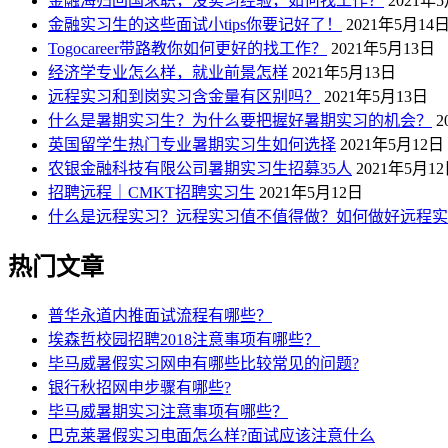
金融海归回国求职，没实习经验，如何找工作？
2021年
金融实习生的这些面试小tips你要记好了！
2021年5月14
Togocareer带路教你如何更好的找工作？
2021年5月13日
经济学专业怎么样，就业前景怎样
2021年5月13日
远程实习和到岗实习含金量有区别吗？
2021年5月13日
什么是暑期实习生？为什么要把握好暑期实习的机会？
2
英国留学生热门专业暑期实习生如何选择
2021年5月12日
农银金融科技有限公司暑期实习生招募35人
2021年5月1
招聘远程｜CMKT招聘实习生
2021年5月12日
什么是远程实习？远程实习值不值得做？如何做好远程实
热门文章
普华永道内推面试流程有哪些？
埃森哲校园招聘2018注意事项有哪些？
毕马威暑假实习网申有哪些比较常见的问题?
银行秋招网申步骤有哪些?
毕马威暑期实习注意事项有哪些？
巴克莱暑假实习电面怎么样?面试应该注意什么