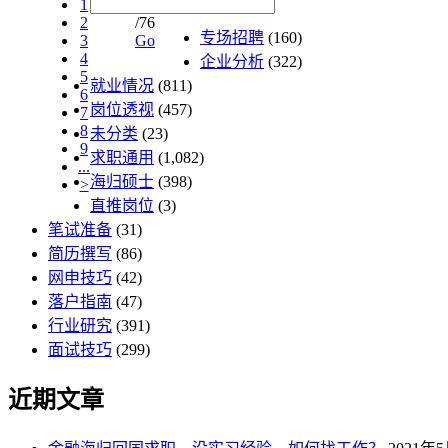
1
2
/76
专场招聘
(160)
3
Go
4
企业分析
(322)
5
就业情况
(811)
6
岗位透视
(457)
7
8
未分类
(23)
9
求职通用
(1,082)
...
海归硕士
(398)
>
直推岗位
(3)
笔试准备
(31)
简历撰写
(86)
网申技巧
(42)
落户指南
(47)
行业研究
(391)
面试技巧
(299)
近期文章