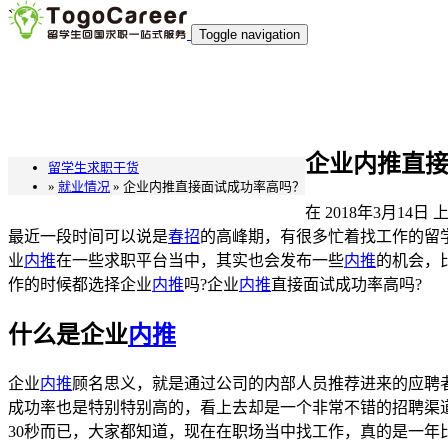
`
Toggle navigation
企业内推直
留学生求职干货
»
就业情况
» 企业内推直接面试成功率高吗？
在
2018年3月14日
上
最近一段时间可以说是
春招
的高峰期，有很多忙着找工作的留
业
内推
在一些求职平台当中，其实也会发布一些
内推
的机会，
作的时候都选择企业
内推
吗?企业
内推
直接面试成功率高吗?
什么是企业
内推
企业
内推
顾名思义，就是通过公司的内部人员推荐进来的应聘
成功率也是特别特别高的，看上去却是一个非常不错的招聘渠道
30秒而已，大家都知道，现在在职场当中找工作，真的是一