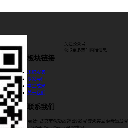
关注公众号
获取更多热门内推信息
板块链接
求职服务
专家导师
学生成果
关于我们
联系我们
地址: 北京市朝阳区将台路5号普天实业创新园12号
订阅号: TogoCareer途鸽求职