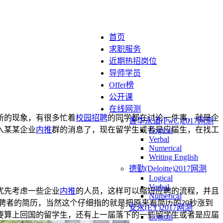
首页
求职服务
近期热招岗位
导师学员
Offer榜
公开课
在线网测
新的现象，有很多忙着
校园招聘
的同学都在讨论一件事，就是企
普华永道(PwC)2017网测
入某某企业
内推
群的消息了，现在留学生或者是应届生，在找工
Logical
Verbal
Numerical
Writing English
德勤(Deloitte)2017网测
Logical
Verbal
优先考虑一些企业
内推
的人员，这样可以缩短应聘的流程，并且
Numerical
聘者的简历，当然这个仔细指的就是把原来看简历的20秒涨到
安永(EY)2017网测
要算上回国的留学生，还有上一届落下的一些留学生或者是应届
Logical