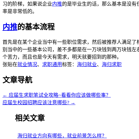
习的阶梯，如果说企业
内推
的是毕业生的话，那么基本是没有
率是非常低的。
内推
的基本流程
首先是在某个企业当中有一些职位需求，然后被推荐人满足了
别当中的一些基本公司，差不多都是在一万块钱到两万块钱左
个苦力，而且也是今天有需求，明天就要招到的那种。
张贴在
就业情况
、
求职通用
标签：
海归就业
、
海归求职
文章导航
←
应届生求职笔试全攻略~看看你应该做哪些事？
应届生校园招聘应该注意哪些?
→
相关文章
海归就业方向有哪些，就业前景怎么样？