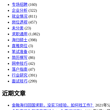
专场招聘
(160)
企业分析
(322)
就业情况
(811)
岗位透视
(457)
未分类
(23)
求职通用
(1,082)
海归硕士
(398)
直推岗位
(3)
笔试准备
(31)
简历撰写
(86)
网申技巧
(42)
落户指南
(47)
行业研究
(391)
面试技巧
(299)
近期文章
金融海归回国求职，没实习经验，如何找工作？
2021年