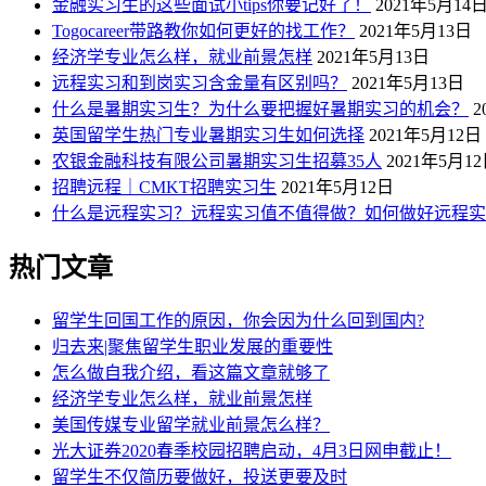
金融实习生的这些面试小tips你要记好了！
2021年5月14
Togocareer带路教你如何更好的找工作？
2021年5月13日
经济学专业怎么样，就业前景怎样
2021年5月13日
远程实习和到岗实习含金量有区别吗？
2021年5月13日
什么是暑期实习生？为什么要把握好暑期实习的机会？
2
英国留学生热门专业暑期实习生如何选择
2021年5月12日
农银金融科技有限公司暑期实习生招募35人
2021年5月1
招聘远程｜CMKT招聘实习生
2021年5月12日
什么是远程实习？远程实习值不值得做？如何做好远程实
热门文章
留学生回国工作的原因，你会因为什么回到国内?
归去来|聚焦留学生职业发展的重要性
怎么做自我介绍，看这篇文章就够了
经济学专业怎么样，就业前景怎样
美国传媒专业留学就业前景怎么样？
光大证券2020春季校园招聘启动，4月3日网申截止！
留学生不仅简历要做好，投送更要及时