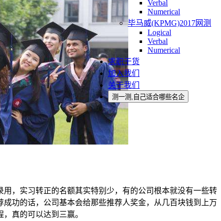
Verbal
Numerical
毕马威(KPMG)2017网测
Logical
Verbal
Numerical
求职干货
加入我们
关于我们
测一测,自己适合哪些名企
录用，实习转正的名额其实特别少，有的公司根本就没有一些转
荐成功的话，公司基本会给那些推荐人奖金，从几百块钱到上万
程，真的可以达到三赢。