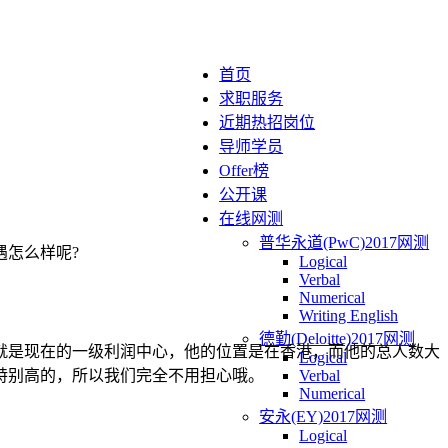
首页
求职服务
近期热招岗位
导师学员
Offer榜
公开课
在线网测
普华永道(PwC)2017网测
怎么样呢?
Logical
Verbal
Numerical
Writing English
德勤(Deloitte)2017网测
也就是现在的一级利润中心，他的位置是在香港，而他的总人数大
Logical
特别高的，所以我们完全不用担心哦。
Verbal
Numerical
安永(EY)2017网测
Logical