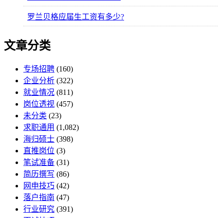
罗兰贝格应届生工资有多少?
文章分类
专场招聘
(160)
企业分析
(322)
就业情况
(811)
岗位透视
(457)
未分类
(23)
求职通用
(1,082)
海归硕士
(398)
直推岗位
(3)
笔试准备
(31)
简历撰写
(86)
网申技巧
(42)
落户指南
(47)
行业研究
(391)