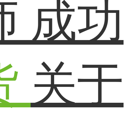
师
成功
货
关于