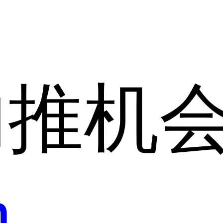
内推机
h