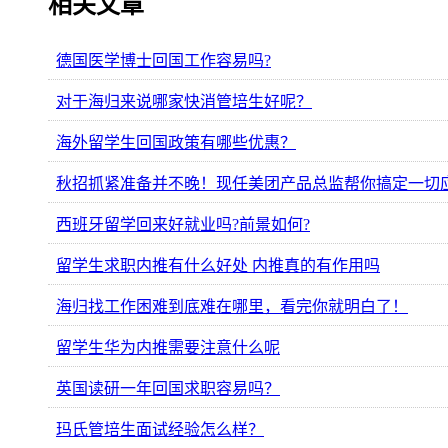
相关文章
德国医学博士回国工作容易吗?
对于海归来说哪家快消管培生好呢？
海外留学生回国政策有哪些优惠？
秋招抓紧准备并不晚！现任美团产品总监帮你搞定一切
西班牙留学回来好就业吗?前景如何?
留学生求职内推有什么好处 内推真的有作用吗
海归找工作困难到底难在哪里，看完你就明白了！
留学生华为内推需要注意什么呢
英国读研一年回国求职容易吗？
玛氏管培生面试经验怎么样？