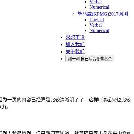
Verbal
Numerical
毕马威(KPMG)2017网测
Logical
Verbal
Numerical
求职干货
加入我们
关于我们
测一测,自己适合哪些名企
为一页的内容已经算是比较清晰明了了，这样hr读起来也比较
能力。
诉别人我最特别，但是我们要知道，就算硬是弄出朵花来内容如