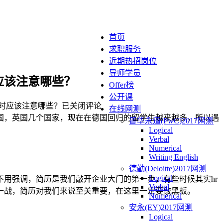
首页
求职服务
近期热招岗位
导师学员
应该注意哪些？
Offer榜
公开课
时应该注意哪些？
已关闭评论
在线网测
国，英国几个国家，现在在德国回归的留学生越来越多，所以遇
普华永道(PwC)2017网测
Logical
Verbal
Numerical
Writing English
德勤(Deloitte)2017网测
Logical
用强调，简历是我们敲开企业大门的第一步，有些时候其实hr
Verbal
一战，简历对我们来说至关重要，在这里一定要敲黑板。
Numerical
安永(EY)2017网测
Logical