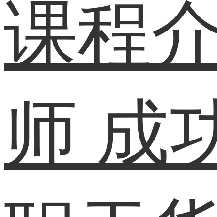
课程
师
成