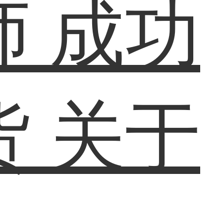
师
成功
货
关于