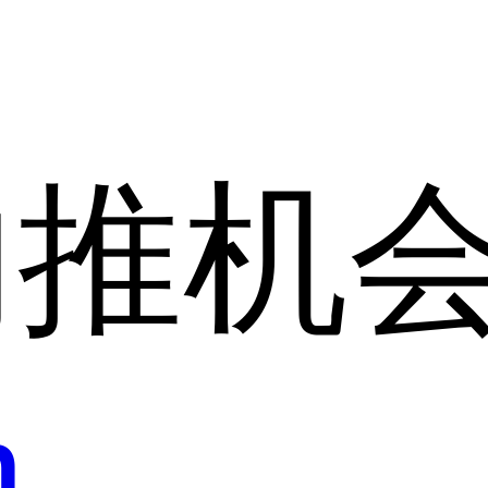
内推机
h