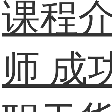
课程
师
成