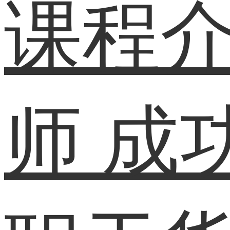
课程
师
成