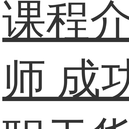
课程
师
成