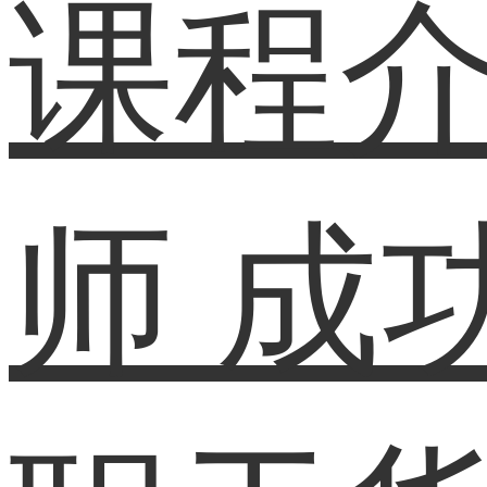
课程
师
成