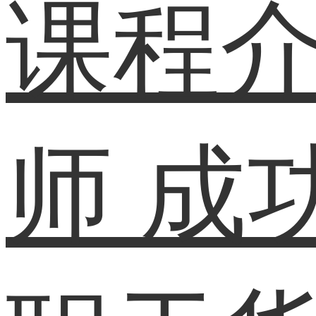
课程
师
成