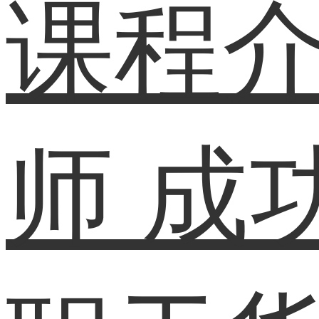
课程
师
成