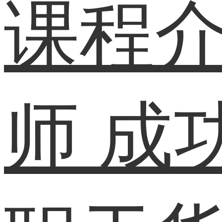
课程
师
成