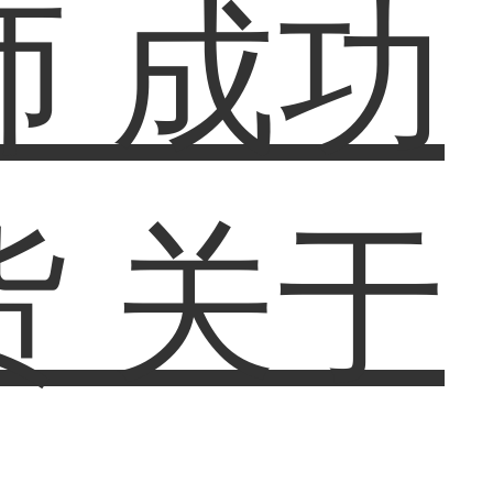
师
成功
货
关于