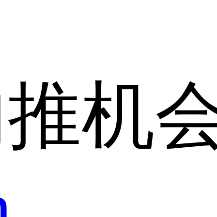
内推机
h