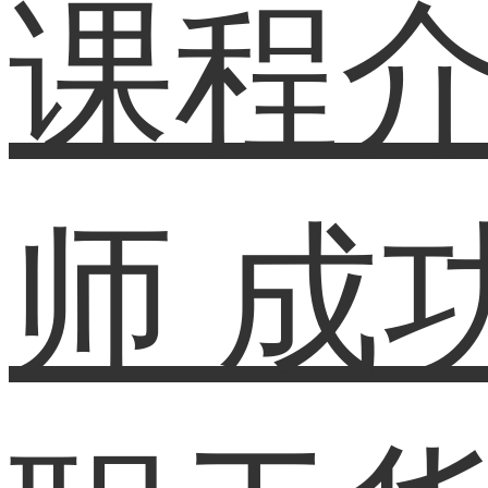
课程
师
成