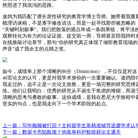
然照进了我混沌的思路。
途鸽为我匹配了擅长质性研究的教育学博士导师。她带着我重
梳理访谈稿，不是逐字修改语法，而是一起寻找那些被忽略的
“关键时刻叙事”。我们把散落的观点串成一条因果链，将平淡
观察转化为有力的论证证据。提交前一周，导师甚至陪我跨时
在线推敲讨论章节，那句“你的研究真正体现了倾听教育现场的
声音”成了我全文的点睛之笔。
如今，成绩单上那个清晰的86分（Distinction），不仅仅是对这
40页论文的认可，更是对我学术身份的一次重要确认。途鸽陪
我走过的，远不止是一次论文急救，更是一场完整的研究思维
练。他们让我明白：优秀的研究从不诞生于焦虑的堆砌，而源
清晰的思考与勇敢的叙事。这份成绩，是我在悉尼大学旅程中
坚实的句点，也是我走向下一个学术阶段的起点。
上一篇：写作频频被打回？文科留学生靠精准辅导逆袭学术认
下一篇：数据卡壳陷瓶颈？他靠单科护航斩获论文通关