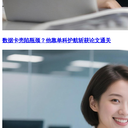
数据卡壳陷瓶颈？他靠单科护航斩获论文通关