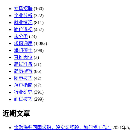
专场招聘
(160)
企业分析
(322)
就业情况
(811)
岗位透视
(457)
未分类
(23)
求职通用
(1,082)
海归硕士
(398)
直推岗位
(3)
笔试准备
(31)
简历撰写
(86)
网申技巧
(42)
落户指南
(47)
行业研究
(391)
面试技巧
(299)
近期文章
金融海归回国求职，没实习经验，如何找工作？
2021年