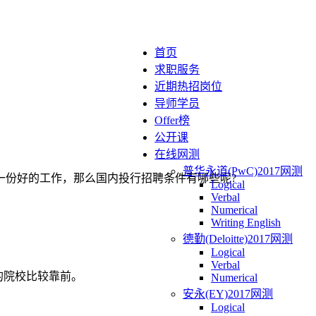
首页
求职服务
近期热招岗位
导师学员
Offer榜
公开课
在线网测
普华永道(PwC)2017网测
一份好的工作，那么国内投行招聘条件有哪些呢?
Logical
Verbal
Numerical
Writing English
德勤(Deloitte)2017网测
Logical
Verbal
的院校比较靠前。
Numerical
安永(EY)2017网测
Logical