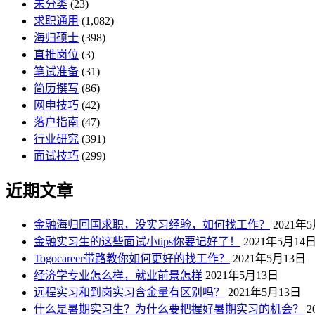
未分类
(23)
求职通用
(1,082)
海归硕士
(398)
直推岗位
(3)
笔试准备
(31)
简历撰写
(86)
网申技巧
(42)
落户指南
(47)
行业研究
(391)
面试技巧
(299)
近期文章
金融海归回国求职，没实习经验，如何找工作？
2021年
金融实习生的这些面试小tips你要记好了！
2021年5月14
Togocareer带路教你如何更好的找工作？
2021年5月13日
经济学专业怎么样，就业前景怎样
2021年5月13日
远程实习和到岗实习含金量有区别吗？
2021年5月13日
什么是暑期实习生？为什么要把握好暑期实习的机会？
2