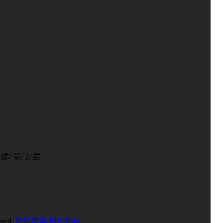
楼2号门2层
ved.
隐私策略
|
用户协议