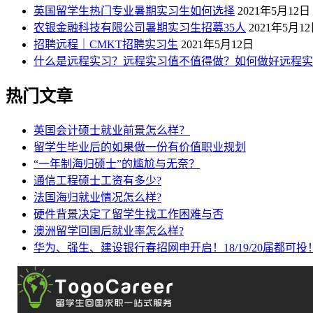
英国留学生热门专业暑期实习生如何选择
2021年5月12日
农银金融科技有限公司暑期实习生招募35人
2021年5月1
招聘远程｜CMKT招聘实习生
2021年5月12日
什么是远程实习？远程实习值不值得做？如何做好远程实
热门文章
英国会计硕士就业前景怎么样？
留学生毕业后的如果做一份有价值职业规划
“一年制海归硕士”的尴尬与无奈？
通信工程硕士工资有多少?
法国海归就业情况怎么样?
硬件背景决定了留学生找工作困难与否
澳洲留学回国后就业率怎么样?
华为、强生、建设银行春招网申开启！18/19/20届都可投！