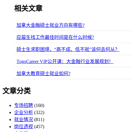
相关文章
加拿大金融硕士就业方向有哪些?
应届生找工作最佳时间是在什么时候?
硕士生求职困境，“高不成、低不就”该何去何从？
TogoCareer VIP公开课：大金融行业发展规划！
加拿大教育硕士就业如何?
文章分类
专场招聘
(160)
企业分析
(322)
就业情况
(811)
岗位透视
(457)