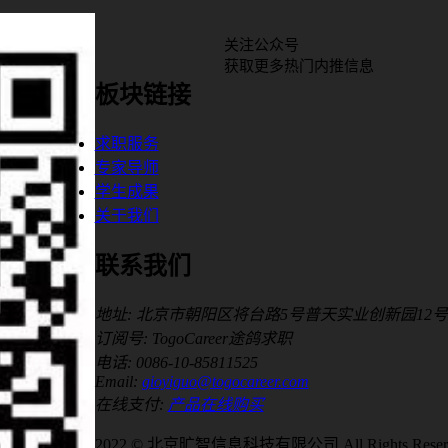
关注公众号
获取更多热门内推信息
板块链接
求职服务
专家导师
学生成果
关于我们
联系我们
地址: 北京市朝阳区将台路5号普天实业创新园12号
订阅号: TogoCareer途鸽求职
电话: 0086-10-85811525
Email:
gioyiguo@togocareer.com
在线支付:
产品在线购买
2022 © 北京旷智信息科技有限公司 All Rights Reser