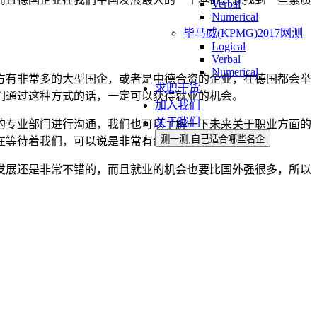
Verbal
Numerical
毕马威(KPMG)2017网测
Logical
Verbal
Numerical
方有非常多的大型国企，或者是中德合资的企业，在德国都会举
求职干货
们通过这种方式的话，一定可以获得就业的机会。
加入我们
关于我们
的专业部门进行沟通，我们也可以了解一下未来关于职业方面的
测一测,自己适合哪些名企
在等待着我们，可以说是非常有帮助的啦。
发展还是非常不错的，而且就业的机会也要比国外强很多，所以