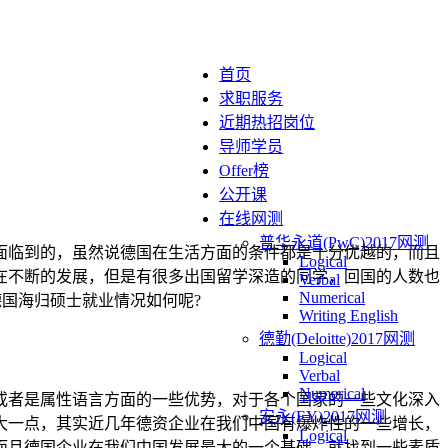
首页
求职服务
近期热招岗位
导师学员
Offer榜
公开课
在线网测
普华永道(PwC)2017网测
面临到的，虽然说德国在生活方面的条件都是十分优越的，而且
Logical
在不断的发展，但是有很多出国留学深造的同学，回国的人数也
Verbal
Numerical
德国海归硕士就业情况如何呢?
Writing English
德勤(Deloitte)2017网测
Logical
Verbal
Numerical
或者是属性语言方面的一些优势，对于各个国家的一些文化深入
安永(EY)2017网测
大一点，其实近几年德资企业在我们中国有爆炸性的一些增长，
Logical
，而且德国企业在我们中国发展最大的一个基础，就找到一些素质