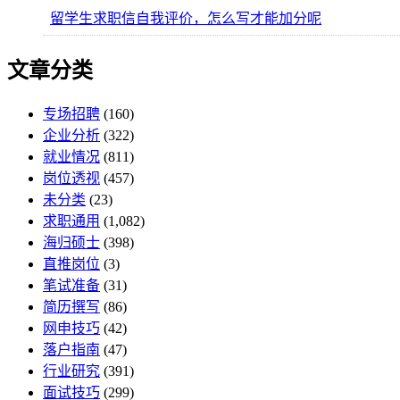
留学生求职信自我评价，怎么写才能加分呢
文章分类
专场招聘
(160)
企业分析
(322)
就业情况
(811)
岗位透视
(457)
未分类
(23)
求职通用
(1,082)
海归硕士
(398)
直推岗位
(3)
笔试准备
(31)
简历撰写
(86)
网申技巧
(42)
落户指南
(47)
行业研究
(391)
面试技巧
(299)