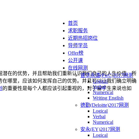
首页
求职服务
近期热招岗位
导师学员
Offer榜
公开课
在线网测
掘潜在的优势，并且帮助我们重新认识我们自己的人生价值、所
普华永道(PwC)2017网测
势在哪里，应该如何发挥自己的优势。并且可以让我们确立明确
Logical
Verbal
划
的重要性是每个人都应该引起重视的，对于留学生来说也如
Numerical
Writing English
德勤(Deloitte)2017网测
Logical
Verbal
Numerical
安永(EY)2017网测
Logical