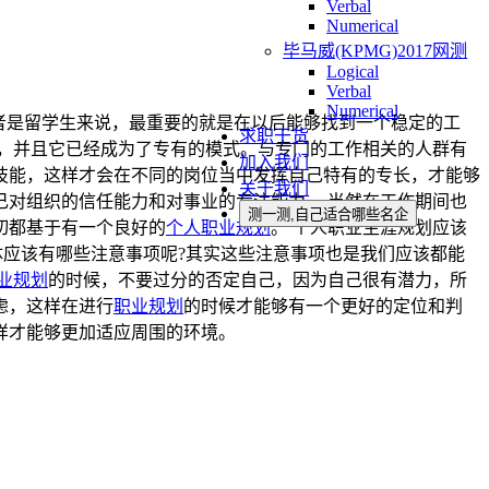
Verbal
Numerical
毕马威(KPMG)2017网测
Logical
Verbal
Numerical
或者是留学生来说，最重要的就是在以后能够找到一个稳定的工
求职干货
，并且它已经成为了专有的模式。与专门的工作相关的人群有
加入我们
技能，这样才会在不同的岗位当中发挥自己特有的专长，才能够
关于我们
对组织的信任能力和对事业的专注能力。 当然在工作期间也
测一测,自己适合哪些名企
切都基于有一个良好的
个人
职业规划
。 个人职业生涯规划应该
体应该有哪些注意事项呢?其实这些注意事项也是我们应该都能
业规划
的时候，不要过分的否定自己，因为自己很有潜力，所
虑，这样在进行
职业规划
的时候才能够有一个更好的定位和判
样才能够更加适应周围的环境。