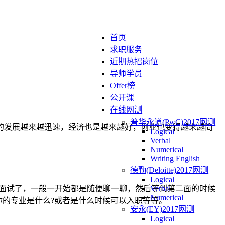
首页
求职服务
近期热招岗位
导师学员
Offer榜
公开课
在线网测
普华永道(PwC)2017网测
的发展越来越迅速，经济也是越来越好，创业也变得越来越简
Logical
Verbal
Numerical
Writing English
德勤(Deloitte)2017网测
Logical
一的面试了，一般一开始都是随便聊一聊，然后等到第二面的时候
Verbal
Numerical
?你的专业是什么?或者是什么时候可以入职等等。
安永(EY)2017网测
Logical