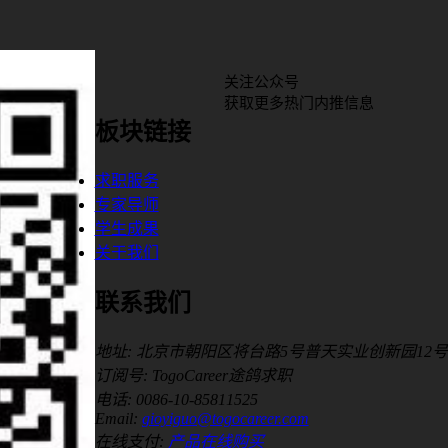
关注公众号
获取更多热门内推信息
板块链接
求职服务
专家导师
学生成果
关于我们
联系我们
地址: 北京市朝阳区将台路5号普天实业创新园12号
订阅号: TogoCareer途鸽求职
电话: 0086-10-85811525
Email:
gioyiguo@togocareer.com
在线支付:
产品在线购买