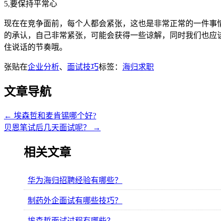
5,要保持平常心
现在在竞争面前，每个人都会紧张，这也是非常正常的一件事
的承认，自己非常紧张，可能会获得一些谅解，同时我们也应
住说话的节奏哦。
张贴在
企业分析
、
面试技巧
标签：
海归求职
文章导航
←
埃森哲和麦肯锡哪个好?
贝恩笔试后几天面试呢？
→
相关文章
华为海归招聘经验有哪些？
制药外企面试有哪些技巧？
埃森哲面试过程有哪些？