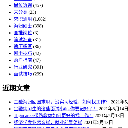
岗位透视
(457)
未分类
(23)
求职通用
(1,082)
海归硕士
(398)
直推岗位
(3)
笔试准备
(31)
简历撰写
(86)
网申技巧
(42)
落户指南
(47)
行业研究
(391)
面试技巧
(299)
近期文章
金融海归回国求职，没实习经验，如何找工作？
2021年
金融实习生的这些面试小tips你要记好了！
2021年5月14
Togocareer带路教你如何更好的找工作？
2021年5月13日
经济学专业怎么样，就业前景怎样
2021年5月13日