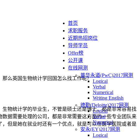
首页
求职服务
近期热招岗位
导师学员
Offer榜
公开课
在线网测
普华永道(PwC)2017网测
，那么英国生物统计学回国怎么找工作呢?
Logical
Verbal
Numerical
Writing English
德勤(Deloitte)2017网测
，生物统计学的毕业生，不管是硕士还是博士，都是非常容易找
Logical
物数据需要处理的公司，都是非常需要这方面的一些专业团队来
Verbal
Numerical
了，但是她在就业时还有一个优点，就是可以在医学医院或者是
安永(EY)2017网测
Logical