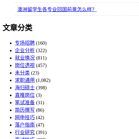
澳洲留学生各专业回国前景怎么样？
文章分类
专场招聘
(160)
企业分析
(322)
就业情况
(811)
岗位透视
(457)
未分类
(23)
求职通用
(1,082)
海归硕士
(398)
直推岗位
(3)
笔试准备
(31)
简历撰写
(86)
网申技巧
(42)
落户指南
(47)
行业研究
(391)