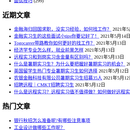
面试技巧
(299)
近期文章
金融海归回国求职，没实习经验，如何找工作？
2021年
金融实习生的这些面试小tips你要记好了！
2021年5月14
Togocareer带路教你如何更好的找工作？
2021年5月13日
经济学专业怎么样，就业前景怎样
2021年5月13日
远程实习和到岗实习含金量有区别吗？
2021年5月13日
什么是暑期实习生？为什么要把握好暑期实习的机会？
2
英国留学生热门专业暑期实习生如何选择
2021年5月12日
农银金融科技有限公司暑期实习生招募35人
2021年5月1
招聘远程｜CMKT招聘实习生
2021年5月12日
什么是远程实习？远程实习值不值得做？如何做好远程实
热门文章
银行秋招怎么准备呢?有哪些注意事项
工业设计做哪些工作呢？