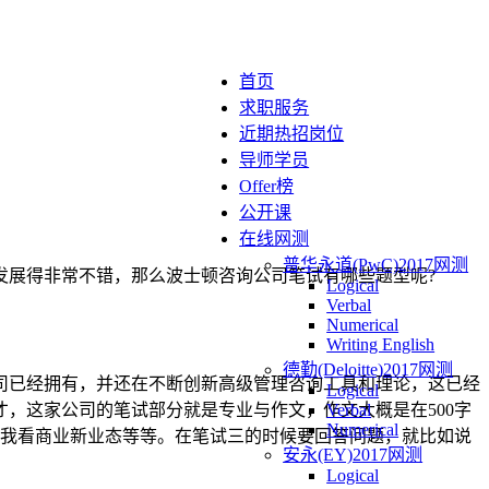
首页
求职服务
近期热招岗位
导师学员
Offer榜
公开课
在线网测
普华永道(PwC)2017网测
发展得非常不错，那么波士顿咨询公司笔试有哪些题型呢?
Logical
Verbal
Numerical
Writing English
德勤(Deloitte)2017网测
司已经拥有，并还在不断创新高级管理咨询工具和理论，这已经
Logical
才，这家公司的笔试部分就是专业与作文，作文大概是在500字
Verbal
Numerical
是我看商业新业态等等。在笔试三的时候要回答问题，就比如说
安永(EY)2017网测
Logical