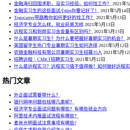
金融海归回国求职，没实习经验，如何找工作？
2021年
金融实习生的这些面试小tips你要记好了！
2021年5月14
Togocareer带路教你如何更好的找工作？
2021年5月13日
经济学专业怎么样，就业前景怎样
2021年5月13日
远程实习和到岗实习含金量有区别吗？
2021年5月13日
什么是暑期实习生？为什么要把握好暑期实习的机会？
2
英国留学生热门专业暑期实习生如何选择
2021年5月12日
农银金融科技有限公司暑期实习生招募35人
2021年5月1
招聘远程｜CMKT招聘实习生
2021年5月12日
什么是远程实习？远程实习值不值得做？如何做好远程实
热门文章
外企面试需要带什么？
银行网申问题包括哪几类呢？
经济学专业面试问题有哪些？有哪些就业方向
阿里技术内推面试流程有哪些？
麦肯光明面试注意事项有哪些?
应届生求职自我介绍怎么说?