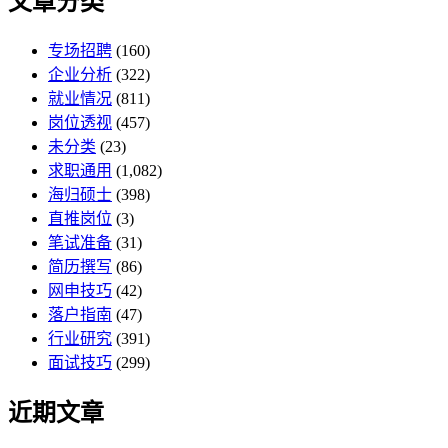
文章分类
专场招聘
(160)
企业分析
(322)
就业情况
(811)
岗位透视
(457)
未分类
(23)
求职通用
(1,082)
海归硕士
(398)
直推岗位
(3)
笔试准备
(31)
简历撰写
(86)
网申技巧
(42)
落户指南
(47)
行业研究
(391)
面试技巧
(299)
近期文章