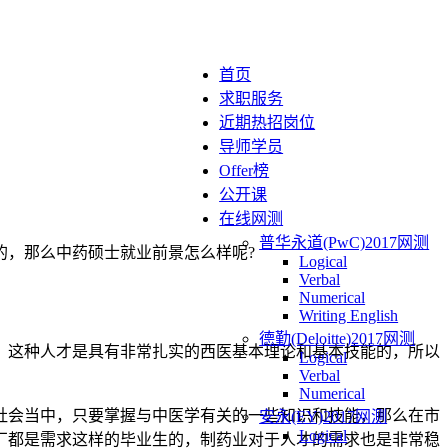
首页
求职服务
近期热招岗位
导师学员
Offer榜
公开课
在线网测
普华永道(PwC)2017网测
的，那么中药硕士就业前景怎么样呢?
Logical
Verbal
Numerical
Writing English
德勤(Deloitte)2017网测
，这种人才是具有非常扎实的西医基本理论和基本技能的，所以
Logical
Verbal
Numerical
社会当中，只要掌握与中医学有关的一些知识和技能，那么在市
安永(EY)2017网测
Logical
厂都是需求这样的毕业生的，制药业对于人才的需求也是非常稳