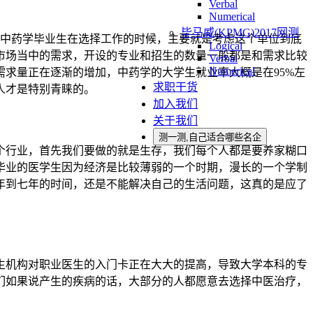
Verbal
Numerical
毕马威(KPMG)2017网测
年的中药学毕业生在选择工作的时候，主要就是考虑这个单位到底
Logical
市场当中的需求，开设的专业和招生的数量一般都是和需求比较
Verbal
Numerical
求量正在逐渐的增加，中药学的大学生就业率大概是在95%左
求职干货
人才是特别青睐的。
加入我们
关于我们
测一测,自己适合哪些名企
个行业，首先我们要做的就是生存，我们每个人都是要养家糊口
毕业的医学生因为经济是比较薄弱的一个时期，漫长的一个学制
年到七年的时间，还是不能解决自己的生活问题，这真的是应了
生机构对职业医生的入门卡正在大大的提高，导致大学本科的专
们如果说产生的疾病的话，大部分的人都愿意去选择中医治疗，