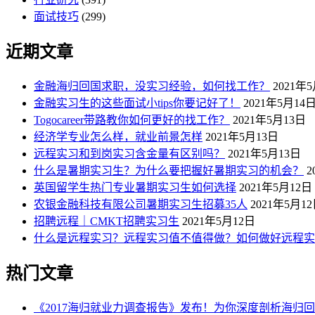
面试技巧
(299)
近期文章
金融海归回国求职，没实习经验，如何找工作？
2021年
金融实习生的这些面试小tips你要记好了！
2021年5月14
Togocareer带路教你如何更好的找工作？
2021年5月13日
经济学专业怎么样，就业前景怎样
2021年5月13日
远程实习和到岗实习含金量有区别吗？
2021年5月13日
什么是暑期实习生？为什么要把握好暑期实习的机会？
2
英国留学生热门专业暑期实习生如何选择
2021年5月12日
农银金融科技有限公司暑期实习生招募35人
2021年5月1
招聘远程｜CMKT招聘实习生
2021年5月12日
什么是远程实习？远程实习值不值得做？如何做好远程实
热门文章
《2017海归就业力调查报告》发布！为你深度剖析海归