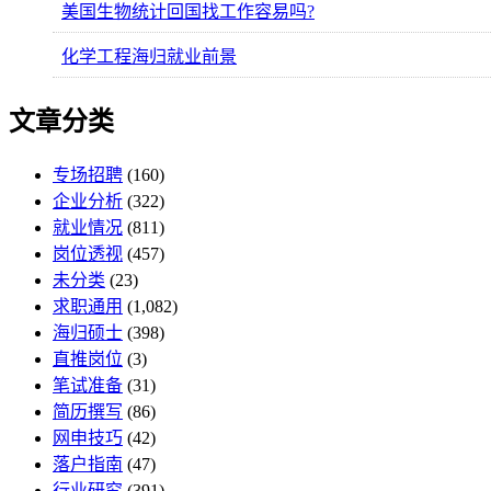
美国生物统计回国找工作容易吗?
化学工程海归就业前景
文章分类
专场招聘
(160)
企业分析
(322)
就业情况
(811)
岗位透视
(457)
未分类
(23)
求职通用
(1,082)
海归硕士
(398)
直推岗位
(3)
笔试准备
(31)
简历撰写
(86)
网申技巧
(42)
落户指南
(47)
行业研究
(391)