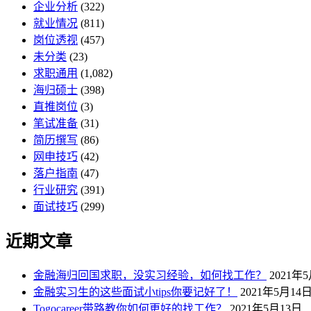
企业分析
(322)
就业情况
(811)
岗位透视
(457)
未分类
(23)
求职通用
(1,082)
海归硕士
(398)
直推岗位
(3)
笔试准备
(31)
简历撰写
(86)
网申技巧
(42)
落户指南
(47)
行业研究
(391)
面试技巧
(299)
近期文章
金融海归回国求职，没实习经验，如何找工作？
2021年
金融实习生的这些面试小tips你要记好了！
2021年5月14
Togocareer带路教你如何更好的找工作？
2021年5月13日