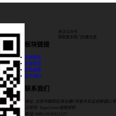
关注公众号
获取更多热门内推信息
板块链接
求职服务
专家导师
学生成果
关于我们
联系我们
地址: 北京市朝阳区将台路5号普天实业创新园12号
订阅号: TogoCareer途鸽求职
电话: 0086-10-85811525