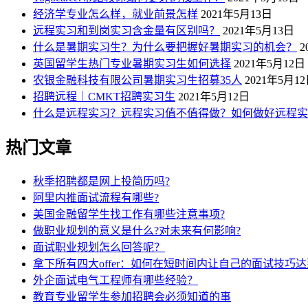
经济学专业怎么样，就业前景怎样
2021年5月13日
远程实习和到岗实习含金量有区别吗？
2021年5月13日
什么是暑期实习生？为什么要把握好暑期实习的机会？
2
英国留学生热门专业暑期实习生如何选择
2021年5月12日
农银金融科技有限公司暑期实习生招募35人
2021年5月1
招聘远程｜CMKT招聘实习生
2021年5月12日
什么是远程实习？远程实习值不值得做？如何做好远程实
热门文章
秋季招聘都是网上投简历吗?
阿里内推面试流程有哪些?
美国金融留学生找工作有哪些注意事项?
做职业规划的意义是什么?对未来有何影响?
面试职业规划怎么回答呢？
拿下所有四大offer：如何在短时间内让自己的面试技巧达
外企面试电气工程师有哪些经验？
教育专业留学生参加招聘会必须知道的事