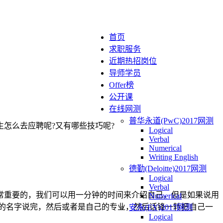
首页
求职服务
近期热招岗位
导师学员
Offer榜
公开课
在线网测
普华永道(PwC)2017网测
怎么去应聘呢?又有哪些技巧呢?
Logical
Verbal
Numerical
Writing English
德勤(Deloitte)2017网测
Logical
Verbal
常重要的，我们可以用一分钟的时间来介绍自己，但是如果说用
Numerical
己的名字说完，然后或者是自己的专业，然后话锋一转把自己一
安永(EY)2017网测
Logical