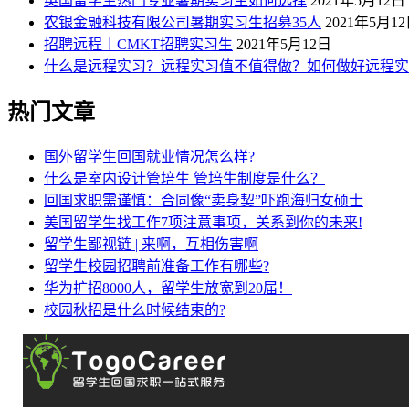
英国留学生热门专业暑期实习生如何选择
2021年5月12日
农银金融科技有限公司暑期实习生招募35人
2021年5月1
招聘远程｜CMKT招聘实习生
2021年5月12日
什么是远程实习？远程实习值不值得做？如何做好远程实
热门文章
国外留学生回国就业情况怎么样?
什么是室内设计管培生 管培生制度是什么？
回国求职需谨慎：合同像“卖身契”吓跑海归女硕士
美国留学生找工作7项注意事项，关系到你的未来!
留学生鄙视链 | 来啊，互相伤害啊
留学生校园招聘前准备工作有哪些?
华为扩招8000人，留学生放宽到20届！
校园秋招是什么时候结束的?