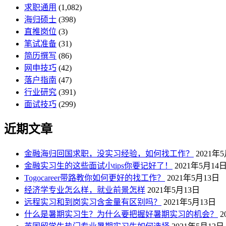
求职通用
(1,082)
海归硕士
(398)
直推岗位
(3)
笔试准备
(31)
简历撰写
(86)
网申技巧
(42)
落户指南
(47)
行业研究
(391)
面试技巧
(299)
近期文章
金融海归回国求职，没实习经验，如何找工作？
2021年
金融实习生的这些面试小tips你要记好了！
2021年5月14
Togocareer带路教你如何更好的找工作？
2021年5月13日
经济学专业怎么样，就业前景怎样
2021年5月13日
远程实习和到岗实习含金量有区别吗？
2021年5月13日
什么是暑期实习生？为什么要把握好暑期实习的机会？
2