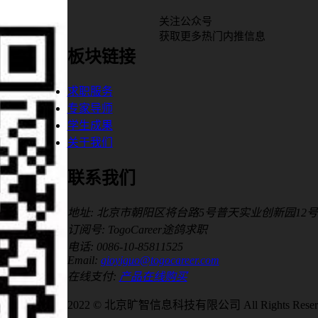
关注公众号
获取更多热门内推信息
板块链接
求职服务
专家导师
学生成果
关于我们
联系我们
地址: 北京市朝阳区将台路5号普天实业创新园12号
订阅号: TogoCareer途鸽求职
电话: 0086-10-85811525
Email:
gioyiguo@togocareer.com
在线支付:
产品在线购买
2022 © 北京旷智信息科技有限公司 All Rights Reser