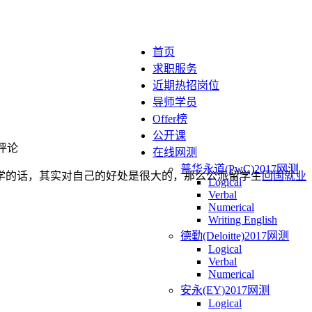
首页
求职服务
近期热招岗位
导师学员
Offer榜
公开课
评论
在线网测
普华永道(PwC)2017网测
学的话，其实对自己的好处是很大的，那么公派留学生
回国就业
Logical
Verbal
Numerical
Writing English
德勤(Deloitte)2017网测
Logical
Verbal
Numerical
安永(EY)2017网测
Logical