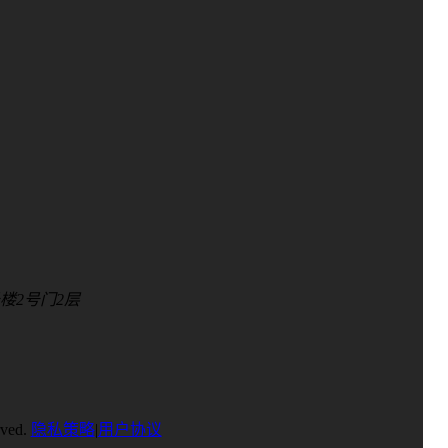
楼2号门2层
ved.
隐私策略
|
用户协议